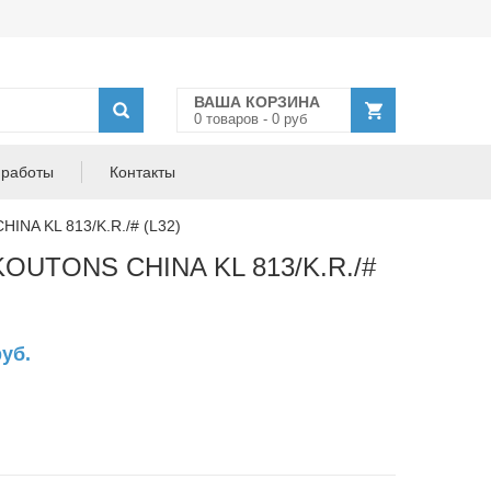
ВАША КОРЗИНА
0
товар
ов
-
0
руб
 работы
Контакты
NA KL 813/K.R./# (L32)
KOUTONS CHINA KL 813/K.R./#
руб.