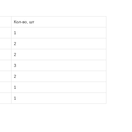
Кол-во, шт
1
2
2
3
2
1
1