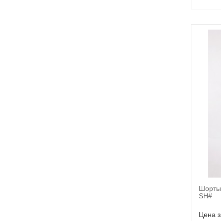
Шорты
SH#
Цена з